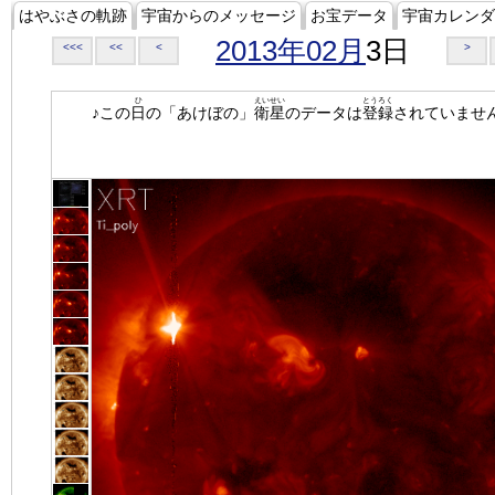
はやぶさの軌跡
宇宙からのメッセージ
お宝データ
宇宙カレンダ
2013年02月
3日
<<<
<<
<
>
ひ
えいせい
とうろく
♪この
日
の「あけぼの」
衛星
のデータは
登録
されていませ