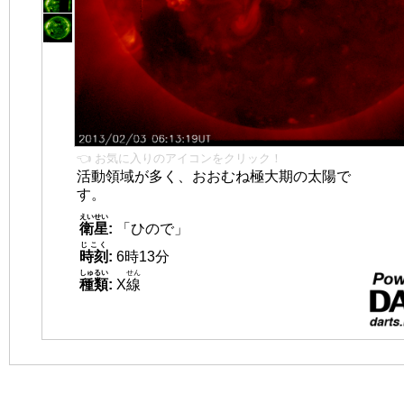
👈 お気に入りのアイコンをクリック！
活動領域が多く、おおむね極大期の太陽で
す。
えいせい
衛星
:
「ひので」
じこく
時刻
:
6時13分
しゅるい
せん
種類
:
X
線