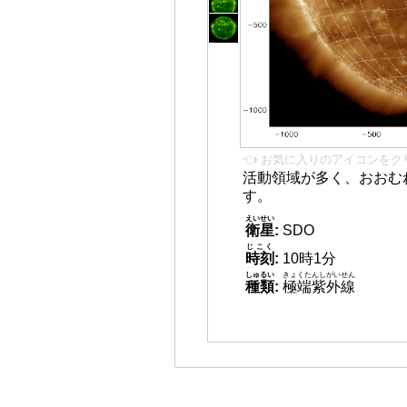
👈 お気に入りのアイコンをク
活動領域が多く、おおむ
す。
えいせい
衛星
:
SDO
じこく
時刻
:
10時1分
しゅるい
きょくたんしがいせん
種類
:
極端紫外線