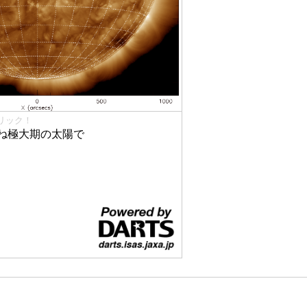
リック！
ね極大期の太陽で