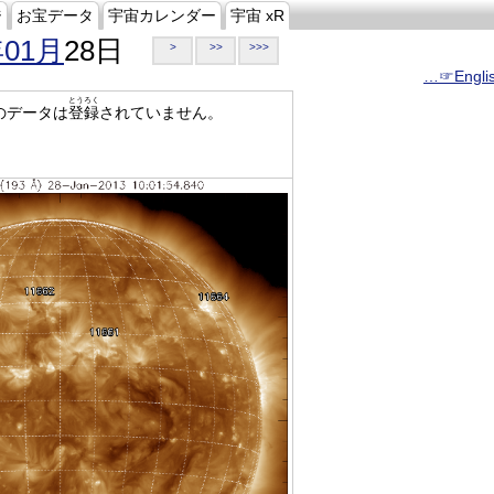
ジ
お宝データ
宇宙カレンダー
宇宙 xR
年01月
28日
>
>>
>>>
…☞Engli
とうろく
のデータは
登録
されていません。