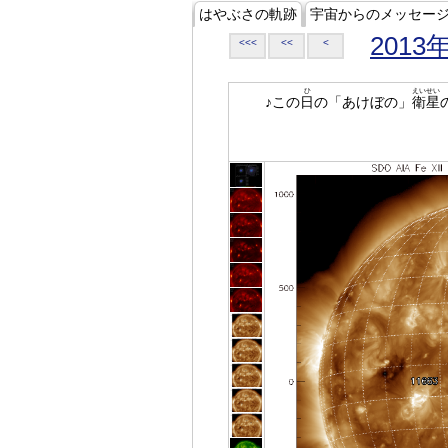
はやぶさの軌跡
宇宙からのメッセー
2013
<<<
<<
<
ひ
えいせい
♪この
日
の「あけぼの」
衛星