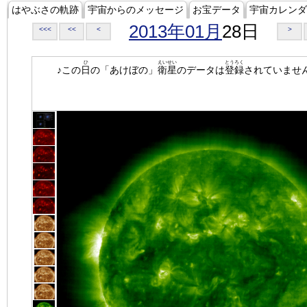
はやぶさの軌跡
宇宙からのメッセージ
お宝データ
宇宙カレンダ
2013年01月
28日
<<<
<<
<
>
ひ
えいせい
とうろく
♪この
日
の「あけぼの」
衛星
のデータは
登録
されていませ