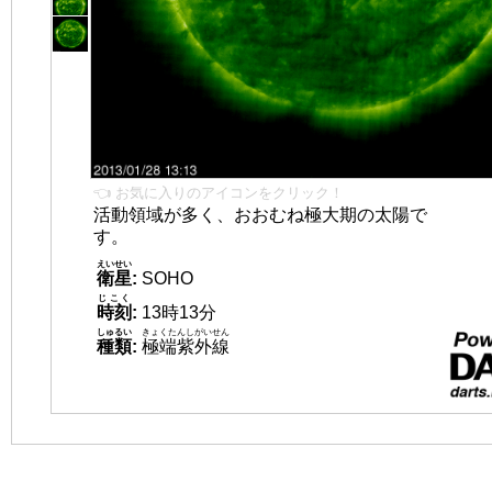
👈 お気に入りのアイコンをクリック！
活動領域が多く、おおむね極大期の太陽で
す。
えいせい
衛星
:
SOHO
じこく
時刻
:
13時13分
しゅるい
きょくたんしがいせん
種類
:
極端紫外線