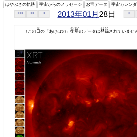
はやぶさの軌跡
宇宙からのメッセージ
お宝データ
宇宙カレンダ
2013年01月
28日
<<<
<<
<
>
ひ
えいせい
とうろく
♪この
日
の「あけぼの」
衛星
のデータは
登録
されていませ