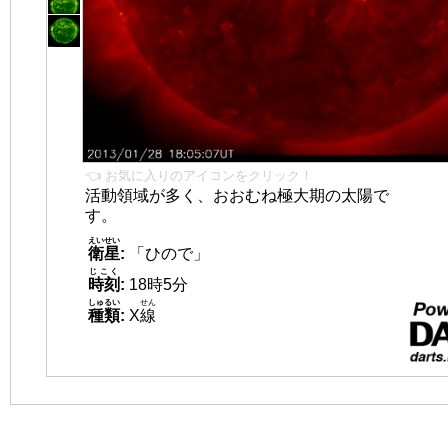
👈 お気に入りのアイコンをクリック！
活動領域が多く、おおむね極大期の太陽で
す。
えいせい
衛星
:
「ひので」
じこく
時刻
:
18時5分
しゅるい
せん
種類
:
X
線