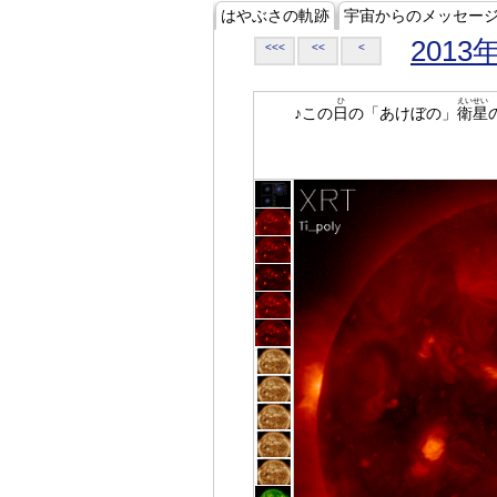
はやぶさの軌跡
宇宙からのメッセー
2013
<<<
<<
<
ひ
えいせい
♪この
日
の「あけぼの」
衛星