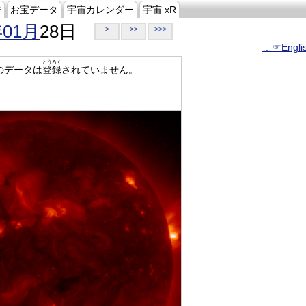
ジ
お宝データ
宇宙カレンダー
宇宙 xR
年01月
28日
>
>>
>>>
…☞Engli
とうろく
のデータは
登録
されていません。