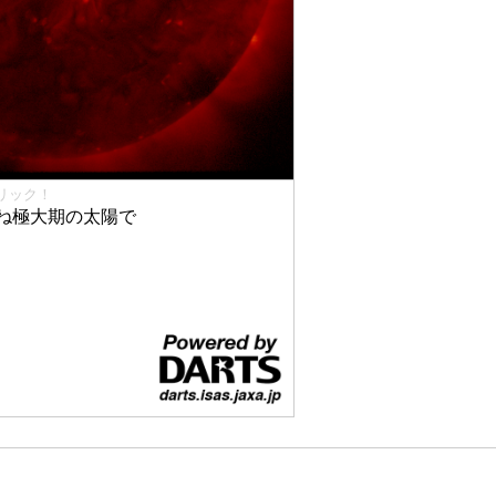
リック！
ね極大期の太陽で