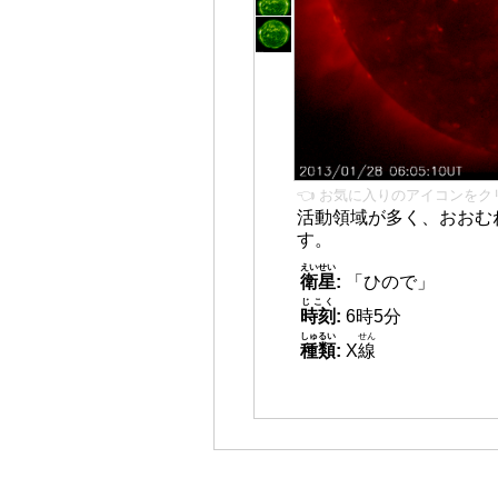
👈 お気に入りのアイコンをク
活動領域が多く、おおむ
す。
えいせい
衛星
:
「ひので」
じこく
時刻
:
6時5分
しゅるい
せん
種類
:
X
線