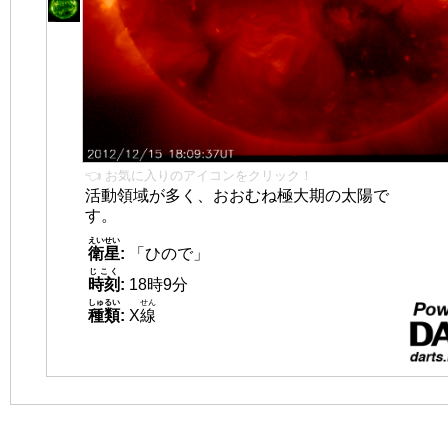
👈 お気に入りのアイコンをクリック！
活動領域が多く、おおむね極大期の太陽で
す。
えいせい
衛星
:
「ひので」
じこく
時刻
:
18時9分
しゅるい
せん
種類
:
X
線