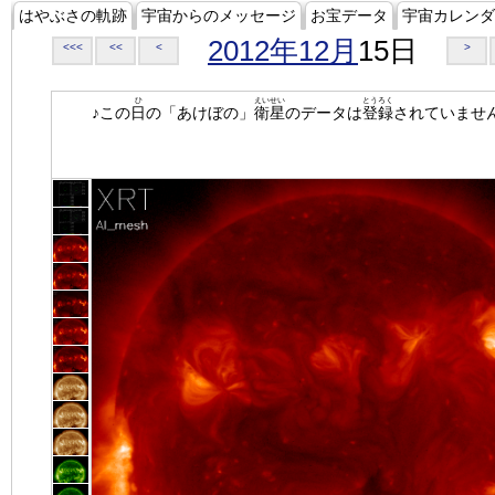
はやぶさの軌跡
宇宙からのメッセージ
お宝データ
宇宙カレンダ
2012年12月
15日
<<<
<<
<
>
ひ
えいせい
とうろく
♪この
日
の「あけぼの」
衛星
のデータは
登録
されていませ