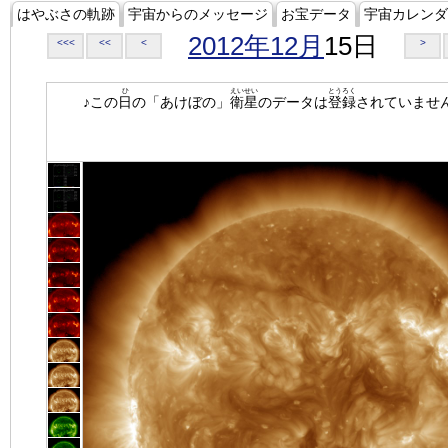
はやぶさの軌跡
宇宙からのメッセージ
お宝データ
宇宙カレンダ
2012年12月
15日
<<<
<<
<
>
ひ
えいせい
とうろく
♪この
日
の「あけぼの」
衛星
のデータは
登録
されていませ