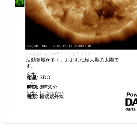
👈 お気に入りのアイコンをクリック！
活動領域が多く、おおむね極大期の太陽で
す。
えいせい
衛星
:
SDO
じこく
時刻
:
8時30分
しゅるい
きょくたんしがいせん
種類
:
極端紫外線