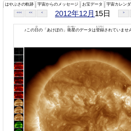
はやぶさの軌跡
宇宙からのメッセージ
お宝データ
宇宙カレンダ
2012年12月
15日
<<<
<<
<
>
ひ
えいせい
とうろく
♪この
日
の「あけぼの」
衛星
のデータは
登録
されていませ