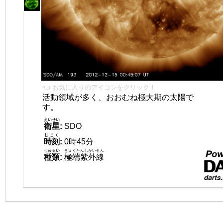
👈 お気に入りのアイコンをクリック！
活動領域が多く、おおむね極大期の太陽で
す。
えいせい
衛星
:
SDO
じこく
時刻
:
0時45分
しゅるい
きょくたんしがいせん
種類
:
極端紫外線