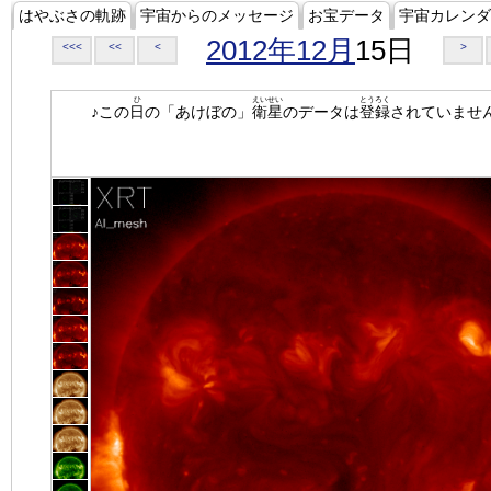
はやぶさの軌跡
宇宙からのメッセージ
お宝データ
宇宙カレンダ
2012年12月
15日
<<<
<<
<
>
ひ
えいせい
とうろく
♪この
日
の「あけぼの」
衛星
のデータは
登録
されていませ