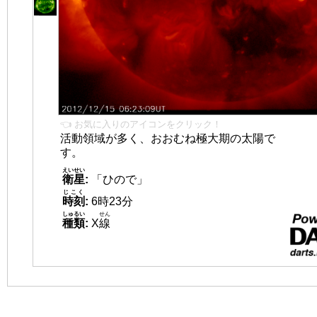
👈 お気に入りのアイコンをクリック！
活動領域が多く、おおむね極大期の太陽で
す。
えいせい
衛星
:
「ひので」
じこく
時刻
:
6時23分
しゅるい
せん
種類
:
X
線