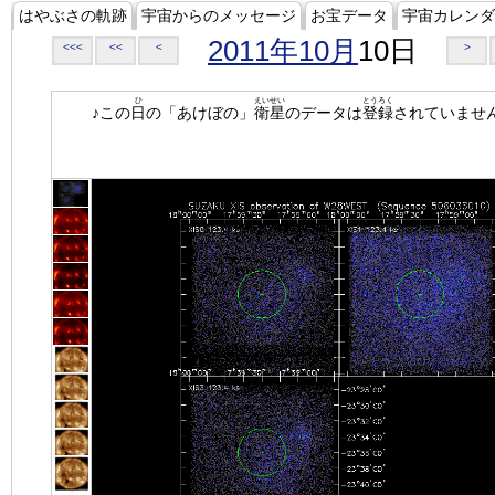
はやぶさの軌跡
宇宙からのメッセージ
お宝データ
宇宙カレンダ
2011年10月
10日
<<<
<<
<
>
ひ
えいせい
とうろく
♪この
日
の「あけぼの」
衛星
のデータは
登録
されていませ