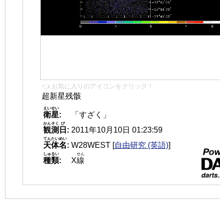
👈 お気に入りのアイコンをクリック！
超新星残骸
えいせい
衛星
:
「すざく」
かんそく
び
観測
日
:
2011年10月10日 01:23:59
てんたいめい
天体名
:
W28WEST
[
自由研究 (英語)
]
しゅるい
せん
種類
:
X
線