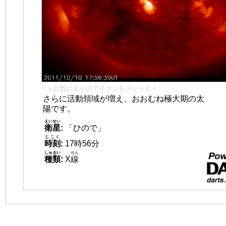
👈 お気に入りのアイコンをクリック！
さらに活動領域が増え、おおむね極大期の太
陽です。
えいせい
衛星
:
「ひので」
じこく
時刻
:
17時56分
しゅるい
せん
種類
:
X
線