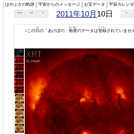
はやぶさの軌跡
宇宙からのメッセージ
お宝データ
宇宙カレンダ
2011年10月
10日
<<<
<<
<
>
ひ
えいせい
とうろく
♪この
日
の「あけぼの」
衛星
のデータは
登録
されていませ