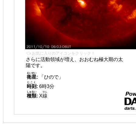
👈 お気に入りのアイコンをクリック！
さらに活動領域が増え、おおむね極大期の太
陽です。
えいせい
衛星
:
「ひので」
じこく
時刻
:
6時3分
しゅるい
せん
種類
:
X
線