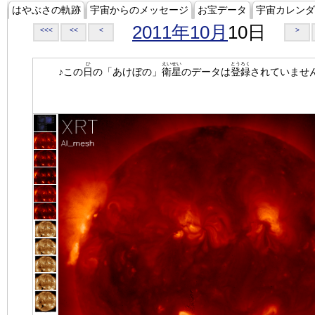
はやぶさの軌跡
宇宙からのメッセージ
お宝データ
宇宙カレンダ
2011年10月
10日
<<<
<<
<
>
ひ
えいせい
とうろく
♪この
日
の「あけぼの」
衛星
のデータは
登録
されていませ