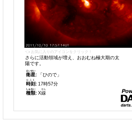
👈 お気に入りのアイコンをクリック！
さらに活動領域が増え、おおむね極大期の太
陽です。
えいせい
衛星
:
「ひので」
じこく
時刻
:
17時57分
しゅるい
せん
種類
:
X
線