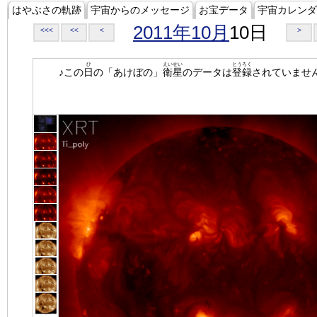
はやぶさの軌跡
宇宙からのメッセージ
お宝データ
宇宙カレンダ
2011年10月
10日
<<<
<<
<
>
ひ
えいせい
とうろく
♪この
日
の「あけぼの」
衛星
のデータは
登録
されていませ