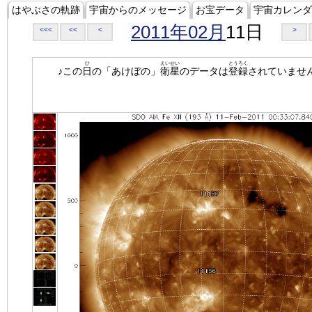
はやぶさの軌跡
宇宙からのメッセージ
お宝データ
宇宙カレンダ
2011年02月
11日
<<<
<<
<
>
ひ
えいせい
とうろく
♪この
日
の「あけぼの」
衛星
のデータは
登録
されていませ