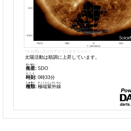
👈 お気に入りのアイコンをクリック！
太陽活動は順調に上昇しています。
えいせい
衛星
:
SDO
じこく
時刻
:
0時33分
しゅるい
きょくたんしがいせん
種類
:
極端紫外線