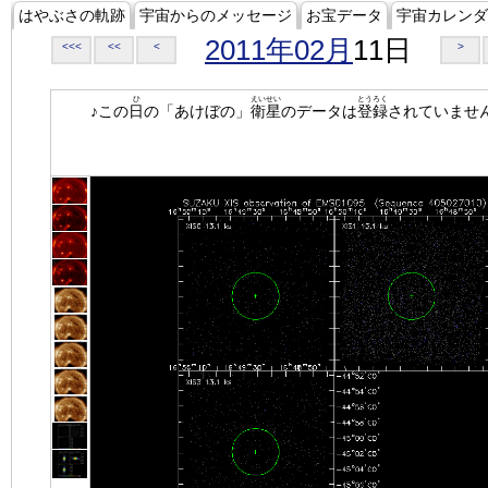
はやぶさの軌跡
宇宙からのメッセージ
お宝データ
宇宙カレンダ
2011年02月
11日
<<<
<<
<
>
ひ
えいせい
とうろく
♪この
日
の「あけぼの」
衛星
のデータは
登録
されていませ