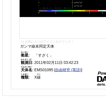
👈 お気に入りのアイコンをクリック！
ガンマ線未同定天体
えいせい
衛星
:
「すざく」
かんそく
び
観測
日
:
2011年02月11日 03:42:23
てんたいめい
天体名
:
EMS01095
[
自由研究 (英語)
]
しゅるい
せん
種類
:
X
線