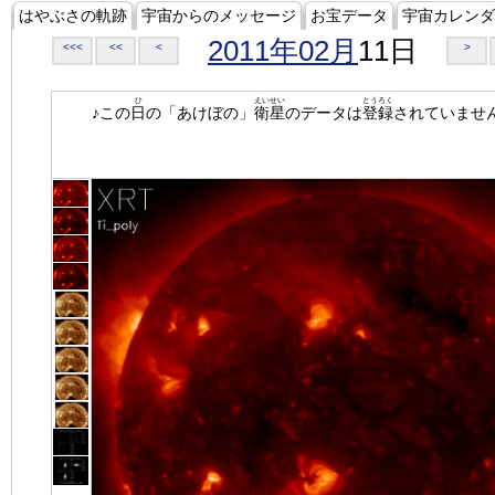
はやぶさの軌跡
宇宙からのメッセージ
お宝データ
宇宙カレンダ
2011年02月
11日
<<<
<<
<
>
ひ
えいせい
とうろく
♪この
日
の「あけぼの」
衛星
のデータは
登録
されていませ