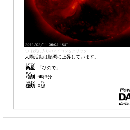
👈 お気に入りのアイコンをクリック！
太陽活動は順調に上昇しています。
えいせい
衛星
:
「ひので」
じこく
時刻
:
6時3分
しゅるい
せん
種類
:
X
線