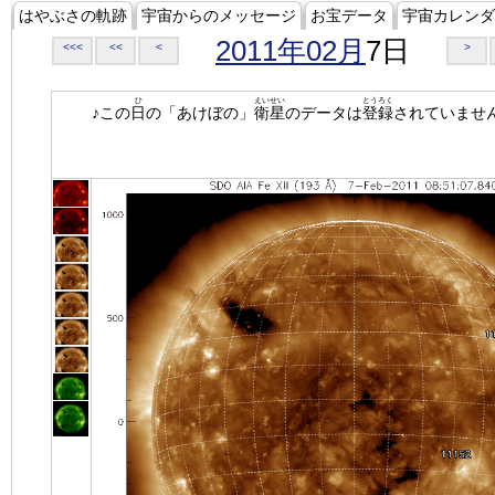
はやぶさの軌跡
宇宙からのメッセージ
お宝データ
宇宙カレンダ
2011年02月
7日
<<<
<<
<
>
ひ
えいせい
とうろく
♪この
日
の「あけぼの」
衛星
のデータは
登録
されていませ