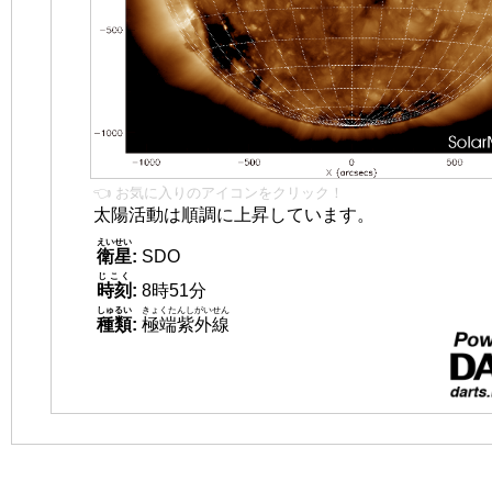
👈 お気に入りのアイコンをクリック！
太陽活動は順調に上昇しています。
えいせい
衛星
:
SDO
じこく
時刻
:
8時51分
しゅるい
きょくたんしがいせん
種類
:
極端紫外線