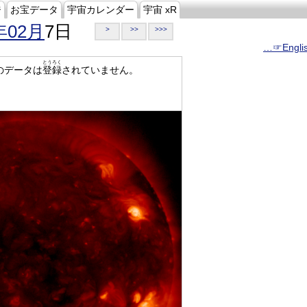
ジ
お宝データ
宇宙カレンダー
宇宙 xR
年02月
7日
>
>>
>>>
…☞Engli
とうろく
のデータは
登録
されていません。