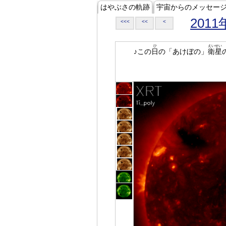
はやぶさの軌跡
宇宙からのメッセー
2011
<<<
<<
<
ひ
えいせい
♪この
日
の「あけぼの」
衛星