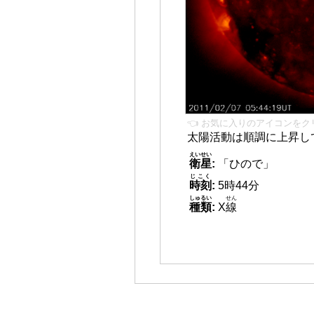
👈 お気に入りのアイコンをク
太陽活動は順調に上昇し
えいせい
衛星
:
「ひので」
じこく
時刻
:
5時44分
しゅるい
せん
種類
:
X
線