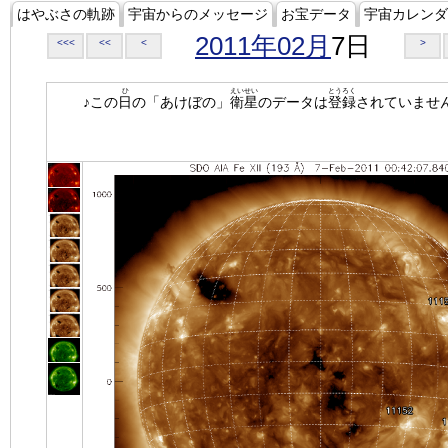
はやぶさの軌跡
宇宙からのメッセージ
お宝データ
宇宙カレンダ
2011年02月
7日
<<<
<<
<
>
ひ
えいせい
とうろく
♪この
日
の「あけぼの」
衛星
のデータは
登録
されていませ