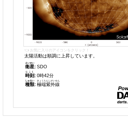
👈 お気に入りのアイコンをクリック！
太陽活動は順調に上昇しています。
えいせい
衛星
:
SDO
じこく
時刻
:
0時42分
しゅるい
きょくたんしがいせん
種類
:
極端紫外線