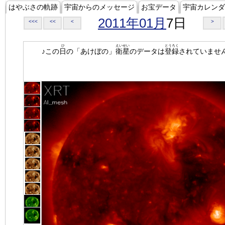
はやぶさの軌跡
宇宙からのメッセージ
お宝データ
宇宙カレンダ
2011年01月
7日
<<<
<<
<
>
ひ
えいせい
とうろく
♪この
日
の「あけぼの」
衛星
のデータは
登録
されていませ