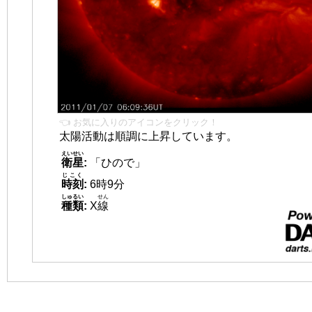
👈 お気に入りのアイコンをクリック！
太陽活動は順調に上昇しています。
えいせい
衛星
:
「ひので」
じこく
時刻
:
6時9分
しゅるい
せん
種類
:
X
線