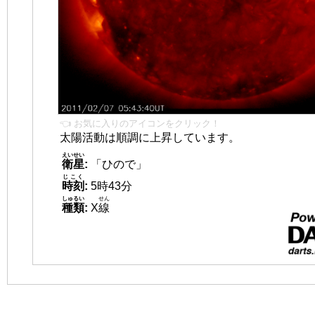
👈 お気に入りのアイコンをクリック！
太陽活動は順調に上昇しています。
えいせい
衛星
:
「ひので」
じこく
時刻
:
5時43分
しゅるい
せん
種類
:
X
線