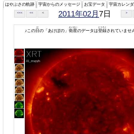
はやぶさの軌跡
宇宙からのメッセージ
お宝データ
宇宙カレンダ
2011年02月
7日
<<<
<<
<
>
ひ
えいせい
とうろく
♪この
日
の「あけぼの」
衛星
のデータは
登録
されていませ