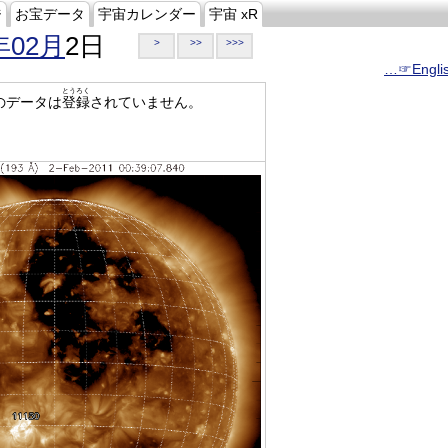
ジ
お宝データ
宇宙カレンダー
宇宙 xR
年02月
2日
>
>>
>>>
…☞Engli
とうろく
のデータは
登録
されていません。