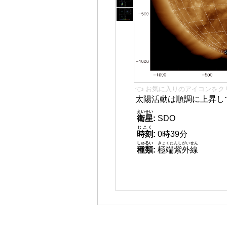
👈 お気に入りのアイコンをク
太陽活動は順調に上昇し
えいせい
衛星
:
SDO
じこく
時刻
:
0時39分
しゅるい
きょくたんしがいせん
種類
:
極端紫外線