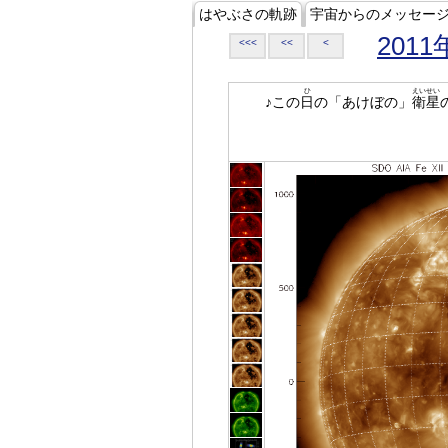
はやぶさの軌跡
宇宙からのメッセー
2011
<<<
<<
<
ひ
えいせい
♪この
日
の「あけぼの」
衛星