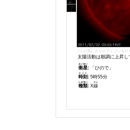
👈 お気に入りのアイコンをク
太陽活動は順調に上昇し
えいせい
衛星
:
「ひので」
じこく
時刻
:
5時55分
しゅるい
せん
種類
:
X
線