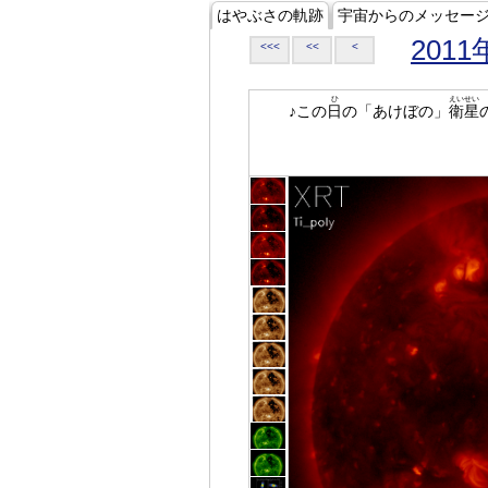
はやぶさの軌跡
宇宙からのメッセー
2011
<<<
<<
<
ひ
えいせい
♪この
日
の「あけぼの」
衛星