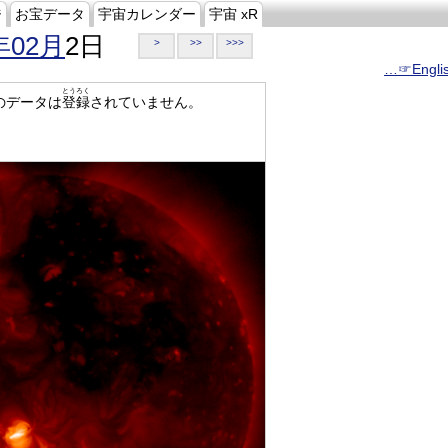
ジ
お宝データ
宇宙カレンダー
宇宙 xR
年02月
2日
>
>>
>>>
…☞Engli
とうろく
のデータは
登録
されていません。