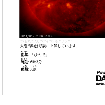
👈 お気に入りのアイコンをクリック！
太陽活動は順調に上昇しています。
えいせい
衛星
:
「ひので」
じこく
時刻
:
6時3分
しゅるい
せん
種類
:
X
線