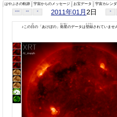
はやぶさの軌跡
宇宙からのメッセージ
お宝データ
宇宙カレンダ
2011年01月
2日
<<<
<<
<
>
ひ
えいせい
とうろく
♪この
日
の「あけぼの」
衛星
のデータは
登録
されていませ