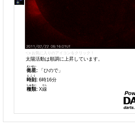
👈 お気に入りのアイコンをクリック！
太陽活動は順調に上昇しています。
えいせい
衛星
:
「ひので」
じこく
時刻
:
6時16分
しゅるい
せん
種類
:
X
線