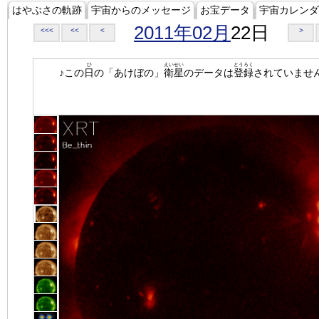
はやぶさの軌跡
宇宙からのメッセージ
お宝データ
宇宙カレンダ
2011年02月
22日
<<<
<<
<
>
ひ
えいせい
とうろく
♪この
日
の「あけぼの」
衛星
のデータは
登録
されていませ