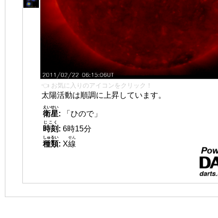
👈 お気に入りのアイコンをクリック！
太陽活動は順調に上昇しています。
えいせい
衛星
:
「ひので」
じこく
時刻
:
6時15分
しゅるい
せん
種類
:
X
線