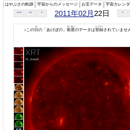
はやぶさの軌跡
宇宙からのメッセージ
お宝データ
宇宙カレンダ
2011年02月
22日
<<<
<<
<
>
ひ
えいせい
とうろく
♪この
日
の「あけぼの」
衛星
のデータは
登録
されていませ