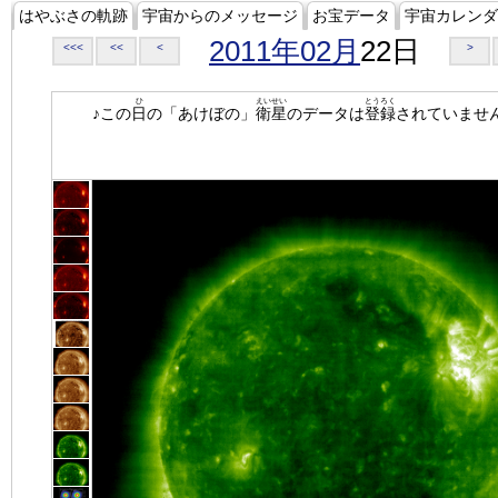
はやぶさの軌跡
宇宙からのメッセージ
お宝データ
宇宙カレンダ
2011年02月
22日
<<<
<<
<
>
ひ
えいせい
とうろく
♪この
日
の「あけぼの」
衛星
のデータは
登録
されていませ