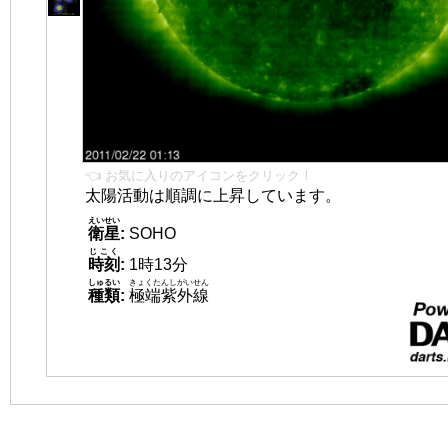
👈 お気に入りのアイコンをクリック！
太陽活動は順調に上昇しています。
えいせい
衛星
:
SOHO
じこく
時刻
:
1時13分
しゅるい
きょくたんしがいせん
種類
:
極端紫外線