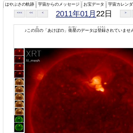
はやぶさの軌跡
宇宙からのメッセージ
お宝データ
宇宙カレンダ
2011年01月
22日
<<<
<<
<
>
ひ
えいせい
とうろく
♪この
日
の「あけぼの」
衛星
のデータは
登録
されていませ