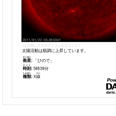
👈 お気に入りのアイコンをクリック！
太陽活動は順調に上昇しています。
えいせい
衛星
:
「ひので」
じこく
時刻
:
5時39分
しゅるい
せん
種類
:
X
線