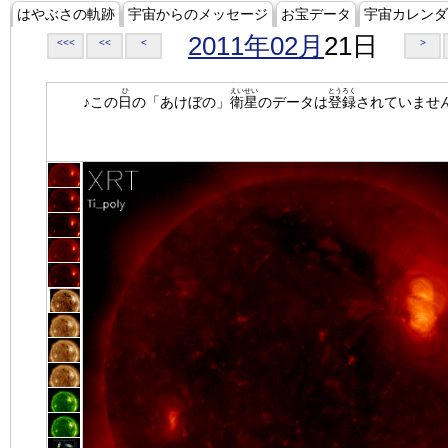
はやぶさの軌跡
宇宙からのメッセージ
お宝データ
宇宙カレンダ
2011年02月
21日
<<<
<<
<
>
ひ
えいせい
とうろく
♪この
日
の「あけぼの」
衛星
のデータは
登録
されていませ