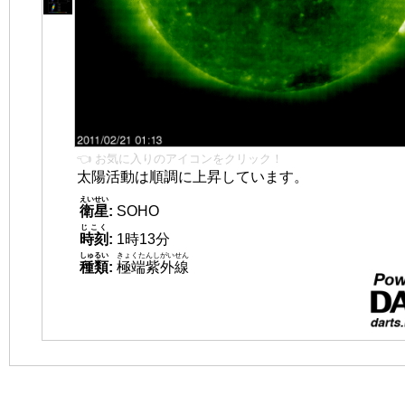
👈 お気に入りのアイコンをクリック！
太陽活動は順調に上昇しています。
えいせい
衛星
:
SOHO
じこく
時刻
:
1時13分
しゅるい
きょくたんしがいせん
種類
:
極端紫外線