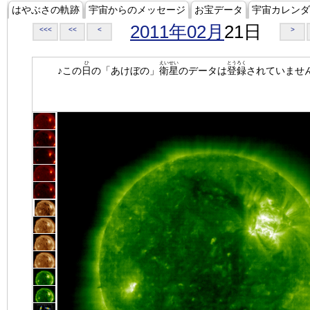
はやぶさの軌跡
宇宙からのメッセージ
お宝データ
宇宙カレンダ
2011年02月
21日
<<<
<<
<
>
ひ
えいせい
とうろく
♪この
日
の「あけぼの」
衛星
のデータは
登録
されていませ