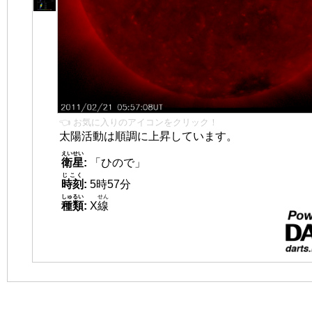
👈 お気に入りのアイコンをクリック！
太陽活動は順調に上昇しています。
えいせい
衛星
:
「ひので」
じこく
時刻
:
5時57分
しゅるい
せん
種類
:
X
線