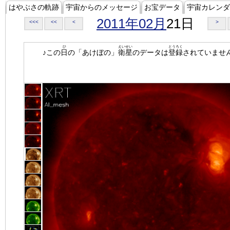
はやぶさの軌跡
宇宙からのメッセージ
お宝データ
宇宙カレンダ
2011年02月
21日
<<<
<<
<
>
ひ
えいせい
とうろく
♪この
日
の「あけぼの」
衛星
のデータは
登録
されていませ