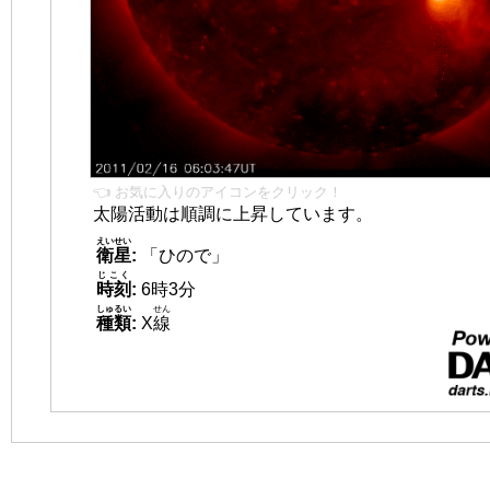
👈 お気に入りのアイコンをクリック！
太陽活動は順調に上昇しています。
えいせい
衛星
:
「ひので」
じこく
時刻
:
6時3分
しゅるい
せん
種類
:
X
線