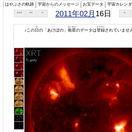
はやぶさの軌跡
宇宙からのメッセージ
お宝データ
宇宙カレンダ
2011年02月
16日
<<<
<<
<
>
ひ
えいせい
とうろく
♪この
日
の「あけぼの」
衛星
のデータは
登録
されていませ