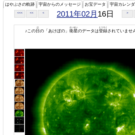
はやぶさの軌跡
宇宙からのメッセージ
お宝データ
宇宙カレンダ
2011年02月
16日
<<<
<<
<
>
ひ
えいせい
とうろく
♪この
日
の「あけぼの」
衛星
のデータは
登録
されていませ