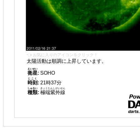
👈 お気に入りのアイコンをクリック！
太陽活動は順調に上昇しています。
えいせい
衛星
:
SOHO
じこく
時刻
:
21時37分
しゅるい
きょくたんしがいせん
種類
:
極端紫外線