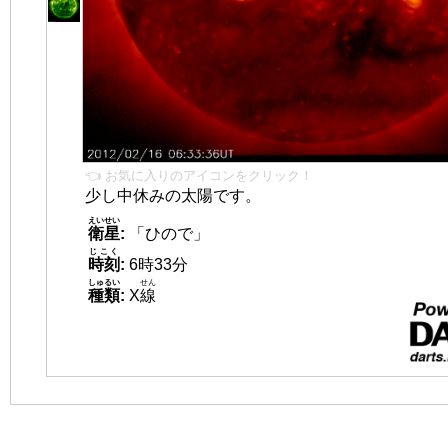
👈 お気に入りのアイコンをクリック！
少し中休みの太陽です。
えいせい
衛星
:
「ひので」
じこく
時刻
:
6時33分
しゅるい
せん
種類
:
X
線