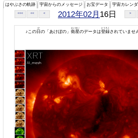
はやぶさの軌跡
宇宙からのメッセージ
お宝データ
宇宙カレンダ
2012年02月
16日
<<<
<<
<
>
ひ
えいせい
とうろく
♪この
日
の「あけぼの」
衛星
のデータは
登録
されていませ