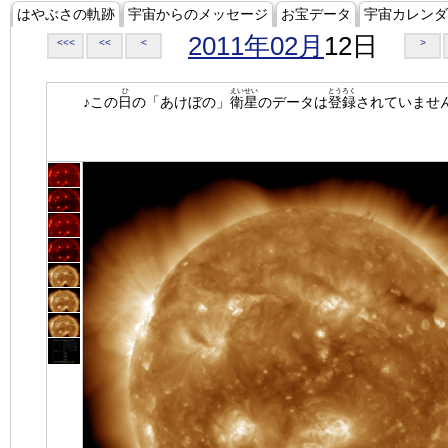
はやぶさの軌跡
宇宙からのメッセージ
お宝データ
宇宙カレンダ
2011年02月
12日
<<<
<<
<
>
ひ
えいせい
とうろく
♪この
日
の「あけぼの」
衛星
のデータは
登録
されていませ