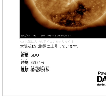
👈 お気に入りのアイコンをクリック！
太陽活動は順調に上昇しています。
えいせい
衛星
:
SDO
じこく
時刻
:
8時34分
しゅるい
きょくたんしがいせん
種類
:
極端紫外線