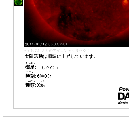
👈 お気に入りのアイコンをクリック！
太陽活動は順調に上昇しています。
えいせい
衛星
:
「ひので」
じこく
時刻
:
6時0分
しゅるい
せん
種類
:
X
線