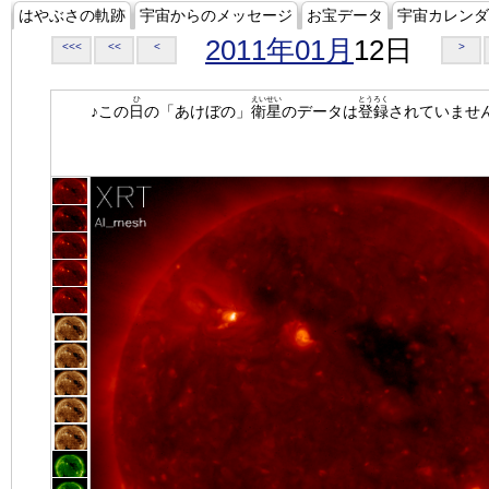
はやぶさの軌跡
宇宙からのメッセージ
お宝データ
宇宙カレンダ
2011年01月
12日
<<<
<<
<
>
ひ
えいせい
とうろく
♪この
日
の「あけぼの」
衛星
のデータは
登録
されていませ