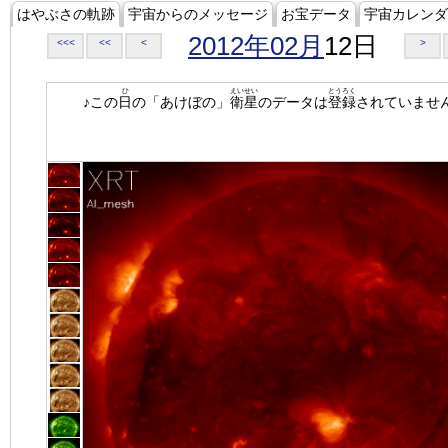
はやぶさの軌跡
宇宙からのメッセージ
お宝データ
宇宙カレンダ
2012年02月
12日
<<<
<<
<
>
ひ
えいせい
とうろく
♪この
日
の「あけぼの」
衛星
のデータは
登録
されていませ