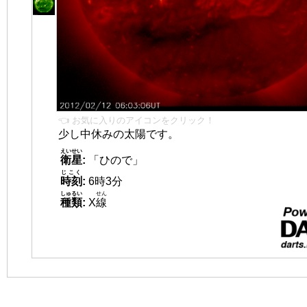
👈 お気に入りのアイコンをクリック！
少し中休みの太陽です。
えいせい
衛星
:
「ひので」
じこく
時刻
:
6時3分
しゅるい
せん
種類
:
X
線