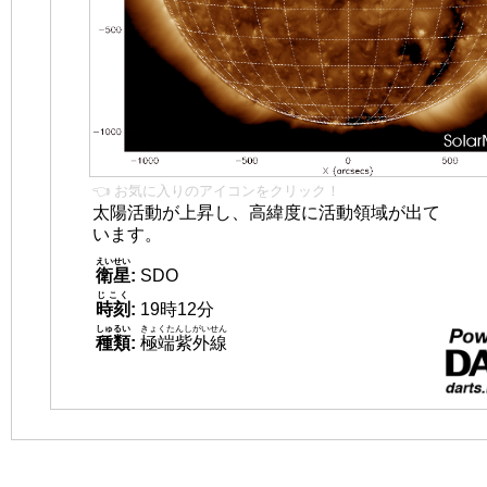
👈 お気に入りのアイコンをクリック！
太陽活動が上昇し、高緯度に活動領域が出て
います。
えいせい
衛星
:
SDO
じこく
時刻
:
19時12分
しゅるい
きょくたんしがいせん
種類
:
極端紫外線