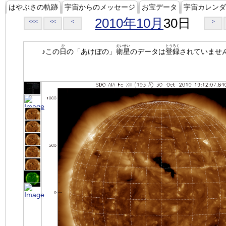
はやぶさの軌跡
宇宙からのメッセージ
お宝データ
宇宙カレンダ
2010年10月
30日
<<<
<<
<
>
ひ
えいせい
とうろく
♪この
日
の「あけぼの」
衛星
のデータは
登録
されていませ