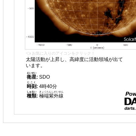
👈 お気に入りのアイコンをクリック！
太陽活動が上昇し、高緯度に活動領域が出て
います。
えいせい
衛星
:
SDO
じこく
時刻
:
4時40分
しゅるい
きょくたんしがいせん
種類
:
極端紫外線