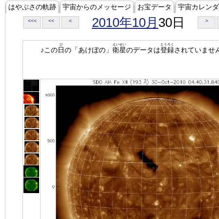
はやぶさの軌跡
宇宙からのメッセージ
お宝データ
宇宙カレンダ
2010年10月
30日
<<<
<<
<
>
ひ
えいせい
とうろく
♪この
日
の「あけぼの」
衛星
のデータは
登録
されていませ