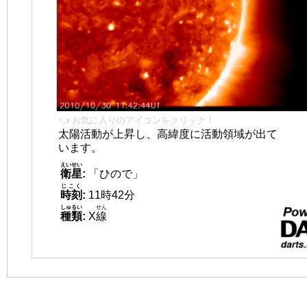
👈 お気に入りのアイコンをクリック！
太陽活動が上昇し、高緯度に活動領域が出て
います。
えいせい
衛星
:
「ひので」
じこく
時刻
:
11時42分
しゅるい
せん
種類
:
X
線