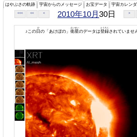
はやぶさの軌跡
宇宙からのメッセージ
お宝データ
宇宙カレンダ
2010年10月
30日
<<<
<<
<
>
ひ
えいせい
とうろく
♪この
日
の「あけぼの」
衛星
のデータは
登録
されていませ