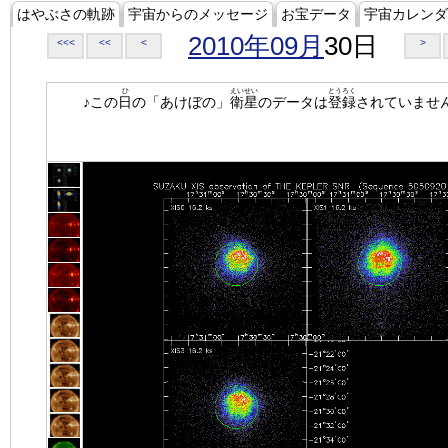
はやぶさの軌跡
宇宙からのメッセージ
お宝データ
宇宙カレンダ
2010年09月
30日
<<<
<<
<
>
ひ
えいせい
とうろく
♪この
日
の「あけぼの」
衛星
のデータは
登録
されていませ