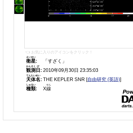
👈 お気に入りのアイコンをクリック！
えいせい
衛星
:
「すざく」
かんそく
び
観測
日
:
2010年09月30日 23:35:03
てんたいめい
天体名
:
THE KEPLER SNR
[
自由研究 (英語)
]
しゅるい
せん
種類
:
X
線