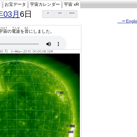
ジ
お宝データ
宇宙カレンダー
宇宙 xR
年03月
6日
>
>>
>>>
…☞Engli
うちゅう
でんぱ
おと
宇宙
の
電波
を
音
にしました。