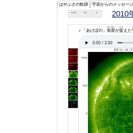
はやぶさの軌跡
宇宙からのメッセー
2010
<<<
<<
<
えいせい
とら
♪ 「あけぼの」
衛星
が
捉
えた