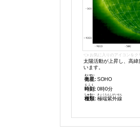
👈 お気に入りのアイコンをク
太陽活動が上昇し、高緯
います。
えいせい
衛星
:
SOHO
じこく
時刻
:
0時0分
しゅるい
きょくたんしがいせん
種類
:
極端紫外線