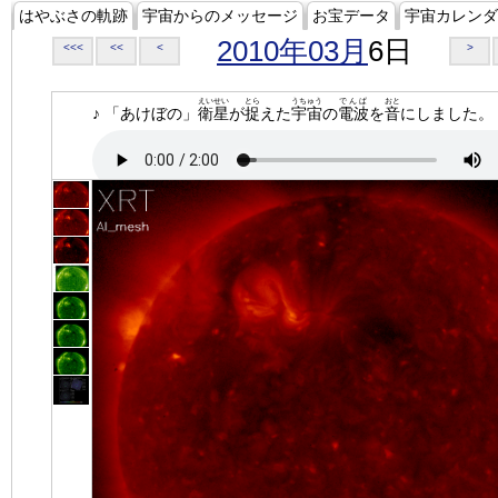
はやぶさの軌跡
宇宙からのメッセージ
お宝データ
宇宙カレンダ
2010年03月
6日
<<<
<<
<
>
えいせい
とら
うちゅう
でんぱ
おと
♪ 「あけぼの」
衛星
が
捉
えた
宇宙
の
電波
を
音
にしました。