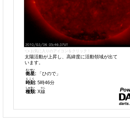
👈 お気に入りのアイコンをクリック！
太陽活動が上昇し、高緯度に活動領域が出て
います。
えいせい
衛星
:
「ひので」
じこく
時刻
:
5時46分
しゅるい
せん
種類
:
X
線