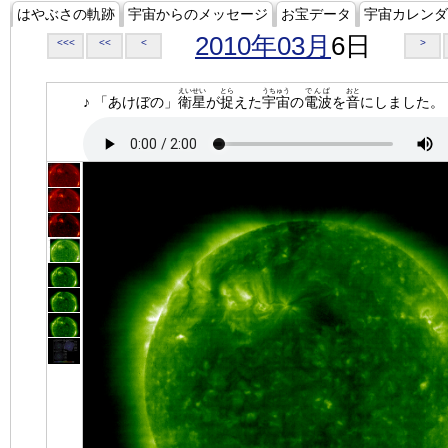
はやぶさの軌跡
宇宙からのメッセージ
お宝データ
宇宙カレンダ
2010年03月
6日
<<<
<<
<
>
えいせい
とら
うちゅう
でんぱ
おと
♪ 「あけぼの」
衛星
が
捉
えた
宇宙
の
電波
を
音
にしました。