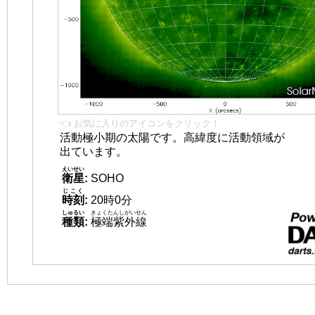
👈 お気に入りのアイコンをクリック！
活動極小期の太陽です。高緯度に活動領域が
出ています。
えいせい
衛星
:
SOHO
じこく
時刻
:
20時0分
しゅるい
きょくたんしがいせん
種類
:
極端紫外線