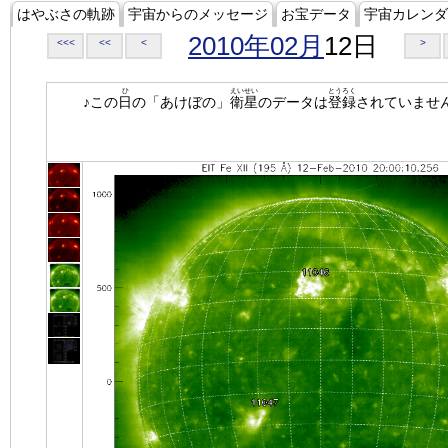
はやぶさの軌跡
宇宙からのメッセージ
お宝データ
宇宙カレンダ
2010年02月
12日
<<<
<<
<
>
ひ
えいせい
とうろく
♪この
日
の「あけぼの」
衛星
のデータは
登録
されていませ