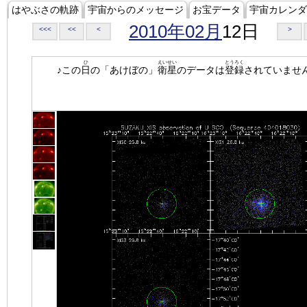
はやぶさの軌跡
宇宙からのメッセージ
お宝データ
宇宙カレンダ
2010年02月
12日
<<<
<<
<
>
ひ
えいせい
とうろく
♪この
日
の「あけぼの」
衛星
のデータは
登録
されていませ