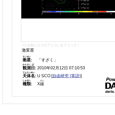
👈 お気に入りのアイコンをクリック！
激変星
えいせい
衛星
:
「すざく」
かんそく
び
観測
日
:
2010年02月12日 07:10:53
てんたいめい
天体名
:
U SCO
[
自由研究 (英語)
]
しゅるい
せん
種類
:
X
線