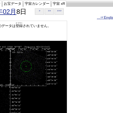
ジ
お宝データ
宇宙カレンダー
宇宙 xR
年02月
8日
>
>>
>>>
…☞Engli
とうろく
のデータは
登録
されていません。