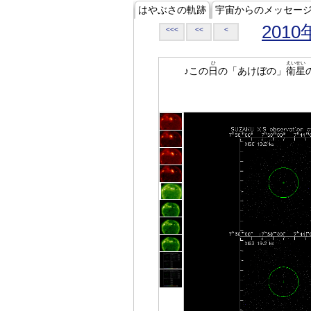
はやぶさの軌跡
宇宙からのメッセー
2010
<<<
<<
<
ひ
えいせい
♪この
日
の「あけぼの」
衛星