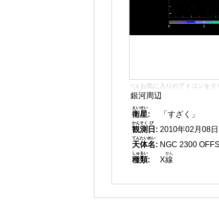
👈 お気に入りのアイコンをク
銀河周辺
えいせい
衛星
:
「すざく」
かんそく
び
観測
日
:
2010年02月08日 0
てんたいめい
天体名
:
NGC 2300 OFF
しゅるい
せん
種類
:
X
線