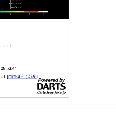
リック！
9:53:44
SET
[
自由研究 (英語)
]