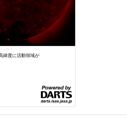
リック！
高緯度に活動領域が