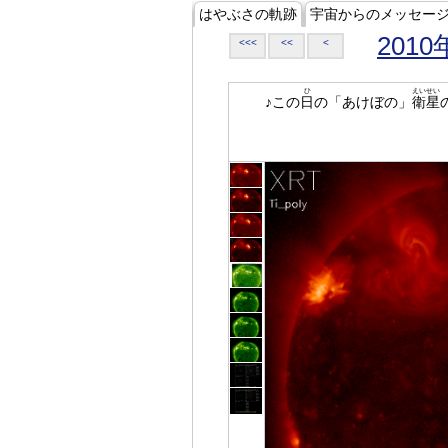
はやぶさの軌跡
宇宙からのメッセー
2010
<<<
<<
<
ひ
えいせい
♪この
日
の「あけぼの」
衛星