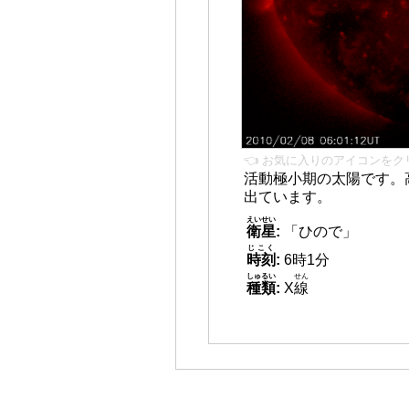
👈 お気に入りのアイコンをク
活動極小期の太陽です。
出ています。
えいせい
衛星
:
「ひので」
じこく
時刻
:
6時1分
しゅるい
せん
種類
:
X
線