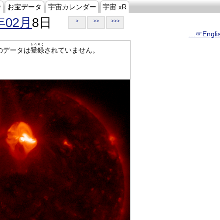
ジ
お宝データ
宇宙カレンダー
宇宙 xR
年02月
8日
>
>>
>>>
…☞Engli
とうろく
のデータは
登録
されていません。