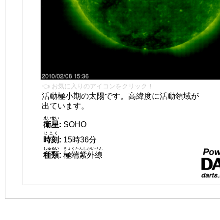
👈 お気に入りのアイコンをクリック！
活動極小期の太陽です。高緯度に活動領域が
出ています。
えいせい
衛星
:
SOHO
じこく
時刻
:
15時36分
しゅるい
きょくたんしがいせん
種類
:
極端紫外線