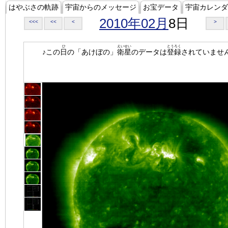
はやぶさの軌跡
宇宙からのメッセージ
お宝データ
宇宙カレンダ
2010年02月
8日
<<<
<<
<
>
ひ
えいせい
とうろく
♪この
日
の「あけぼの」
衛星
のデータは
登録
されていませ