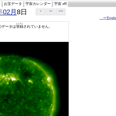
ジ
お宝データ
宇宙カレンダー
宇宙 xR
年02月
8日
>
>>
>>>
…☞Engli
とうろく
のデータは
登録
されていません。