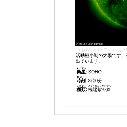
👈 お気に入りのアイコンをク
活動極小期の太陽です。
出ています。
えいせい
衛星
:
SOHO
じこく
時刻
:
8時0分
しゅるい
きょくたんしがいせん
種類
:
極端紫外線