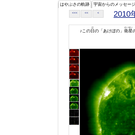
はやぶさの軌跡
宇宙からのメッセー
2010
<<<
<<
<
ひ
えいせい
♪この
日
の「あけぼの」
衛星