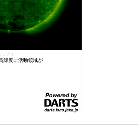
リック！
高緯度に活動領域が